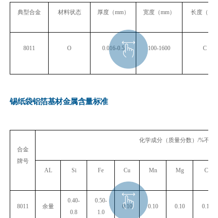
典型合金
材料状态
厚度（
mm
）
宽度（
mm
）
长度（
mm
8011
O
0.016-0.5
100-1600
C
锡纸袋铝箔基材金属含量标准
化学成分（质量分数）
/%
不大
合金
牌号
AL
Si
Fe
Cu
Mn
Mg
Cr
0.40-
0.50-
8011
余量
0.10
0.10
0.10
0.10
0.8
1.0