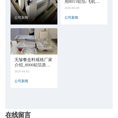
用8011铝箔-飞机餐
盒料用铝箔基材厂
2020-04-09
家-价格
公司新闻
公司新闻
无皱餐盒料规格厂家
介绍_8006铝箔质优
价廉
2020-04-03
公司新闻
在线留言