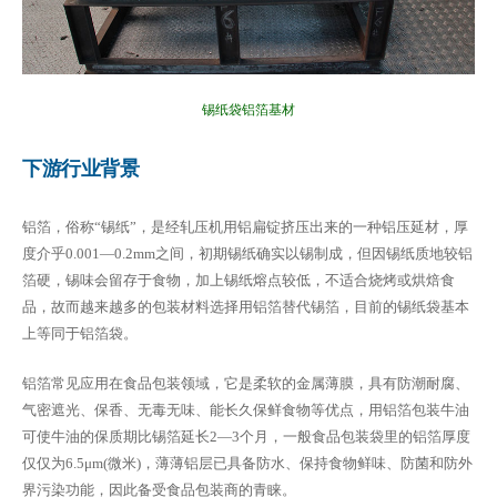
锡纸袋铝箔基材
下游行业背景
铝箔，俗称“锡纸”，是经轧压机用铝扁锭挤压出来的一种铝压延材，厚
度介乎0.001—0.2mm之间，初期锡纸确实以锡制成，但因锡纸质地较铝
箔硬，锡味会留存于食物，加上锡纸熔点较低，不适合烧烤或烘焙食
品，故而越来越多的包装材料选择用铝箔替代锡箔，目前的锡纸袋基本
上等同于铝箔袋。
铝箔常见应用在食品包装领域，它是柔软的金属薄膜，具有防潮耐腐、
气密遮光、保香、无毒无味、能长久保鲜食物等优点，用铝箔包装牛油
可使牛油的保质期比锡箔延长2—3个月，一般食品包装袋里的铝箔厚度
仅仅为6.5μm(微米)，薄薄铝层已具备防水、保持食物鲜味、防菌和防外
界污染功能，因此备受食品包装商的青睐。