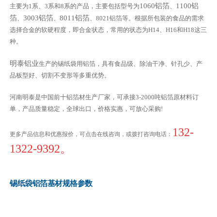
1060铝箔
1100铝
主要为1系、3系和8系的产品，主要包括型号为
、
箔
3003铝箔
8011铝箔
、
、
、8021铝箔等。根据所包装的食品的需求
选择合金的软硬程度，即合金状态，常用的状态为H14、H16和H18这三
种。
明泰铝业
生产的锡纸袋用铝箔，具有食品级、除油干净、针孔少、产
品板型好、切割不变形等多重优势。
河南明泰是中国前十铝箔材生产厂家，可承接3-2000吨铝箔原材料订
单，产品质量稳定，全球出口，价格实惠，可放心采购!
132-
更多产品信息和优惠报价，可点击在线咨询，或拨打咨询电话：
1322-9392。
锡纸袋铝箔基材规格参数