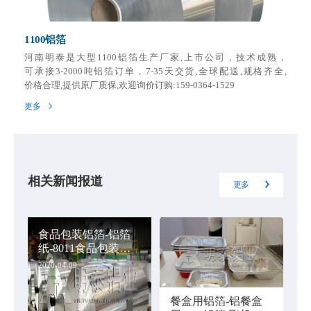
1100铝箔
河南明泰是大型1100铝箔生产厂家,上市公司，技术成熟，
可承接3-2000吨铝箔订单，7-35天交货,全球配送,规格齐全,
价格合理,提供原厂质保,欢迎询价订购:159-0364-1529
更多
相关新闻报道
更多
食品包装铝箔-铝箔
纸-8011食品包装铝
箔厂家-价格
2020-04-09
餐盒用铝箔-铝餐盒