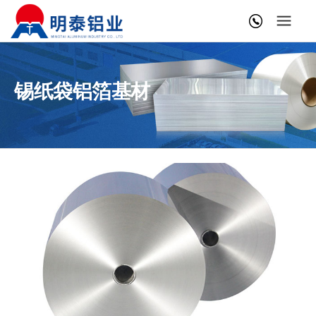
锡纸袋铝箔基材