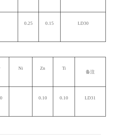
0.25
0.15
LD30
r
Ni
Zn
Ti
备注
10
0.10
0.10
LD31