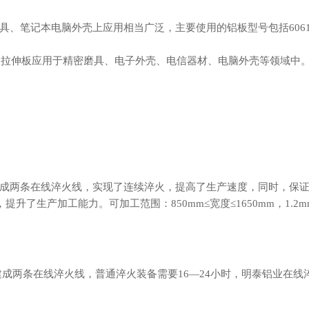
具、笔记本电脑外壳上应用相当广泛，主要使用的铝板型号包括
60
火、拉伸板应用于精密磨具、电子外壳、电信器材、电脑外壳等领域中
成两条在线淬火线，实现了连续淬火，提高了生产速度，同时，保
生产加工能力。可加工范围：850mm≤宽度≤1650mm，1.2mm≤厚
后建成两条在线淬火线，普通淬火装备需要16—24小时，明泰铝业在