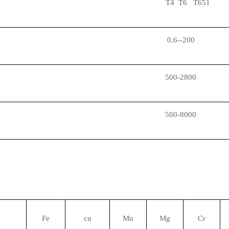
T4
T6
T651
0.6--200
500-2800
500-8000
Fe
cu
Mn
Mg
Cr