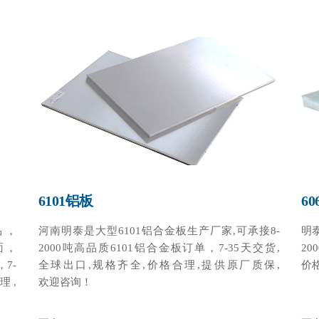
6101铝板
6
品，
河南明泰是大型6101铝合金板生产厂家,可承接8-
明
面，
2000吨高品质6101铝合金板订单，7-35天交货,
2
7-
全球出口,规格齐全,价格合理,提供原厂质保,
价格
理,
欢迎咨询！