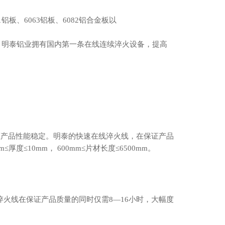
61铝板
、6
063铝板
、
6082铝合金板
以
。
明泰铝业
拥有国内第一条在线连续淬火设备，提高
证产品性能稳定。明泰的快速在线淬火线，在保证产品
度≤10mm， 600mm≤片材长度≤6500mm。
线淬火线在保证产品质量的同时仅需8—16小时，大幅度