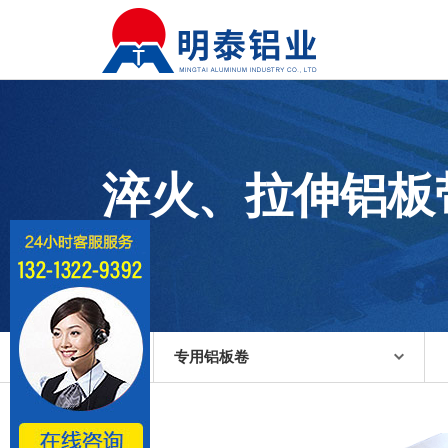
淬火、拉伸铝板
专用铝板卷