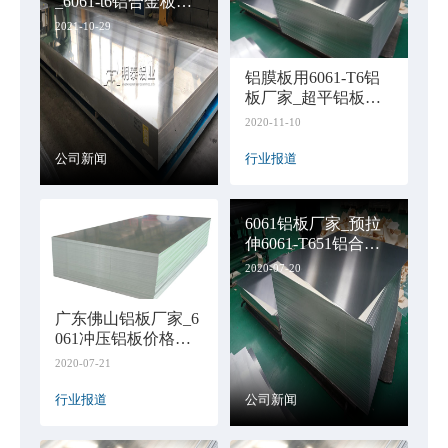
_6061-t6铝合金板市
场报价
2021-10-29
铝膜板用6061-T6铝
板厂家_超平铝板报
价
2020-11-10
公司新闻
行业报道
6061铝板厂家_预拉
伸6061-T651铝合金
板报价多少
2020-07-20
广东佛山铝板厂家_6
061冲压铝板价格多
少
2020-07-21
行业报道
公司新闻