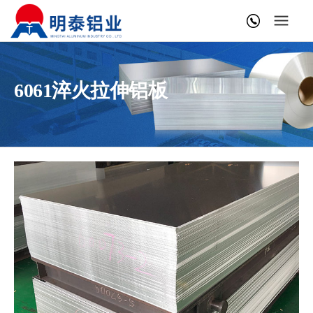
6061淬火拉伸铝板