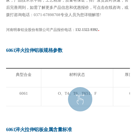
家，产品技术水平高，工艺精湛，质量有保证，排产发货及时快速，售
后完善周到，如需了解更多产品信息和优惠报价，可点击在线咨询，或
拨打咨询电话：0371-67898708专业人员为您详细解答!
.
河南明泰铝业股份有限公司产品报价电话：
132-1322-9392
6061淬火拉伸铝板规格参数
典型合金
材料状态
厚度（
6061
O、T4、T6、T651、F
0.3
6061淬火拉伸铝板金属含量标准