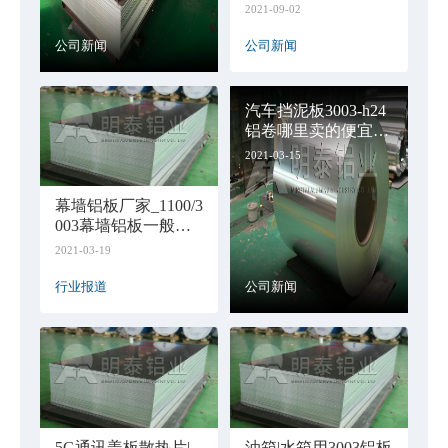
厂家直销_价格优惠
2021-09-02
公司新闻
公司新闻
汽车挡泥板3003-h24
铝卷哪里卖的便宜？
多少钱一吨
2021-03-15
幕墙铝板厂家_1100/3
003幕墙铝板一般多
少钱？有不错厂家介
2021-03-19
绍吗
行业报道
公司新闻
5G通讯盖板散热片|
油箱|水箱用3003铝板