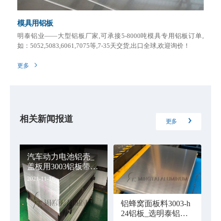
模具用铝板
明泰铝业——大型铝板厂家,可承接5-8000吨模具专用铝板订单,
如：5052,5083,6061,7075等,7-35天交货,出口全球,欢迎询价！
更多
相关新闻报道
更多
汽车动力电池铝壳_
盖板用3003铝板带供
应商报价
2021-11-16
铝蜂窝面板料3003-h
24铝板_选明泰铝业_