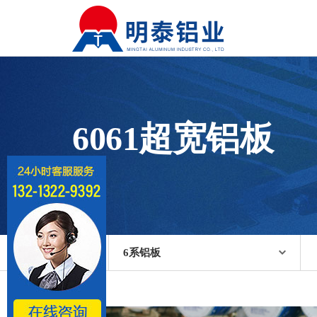
6061超宽铝板
6系铝板