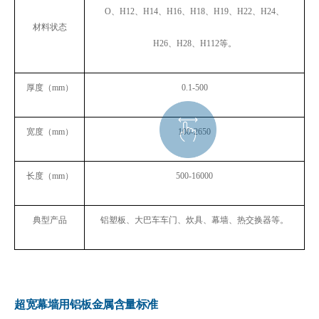
O
、
H12
、
H14
、
H16
、
H18
、
H19
、
H22
、
H24
、
材料状态
H26
、
H28
、
H112
等。
厚度（
mm
）
0.1-500
宽度（
mm
）
100-2650
长度（
mm
）
500-16000
典型产品
铝塑板、大巴车车门、炊具、幕墙、热交换器等。
超宽幕墙用铝板金属含量标准