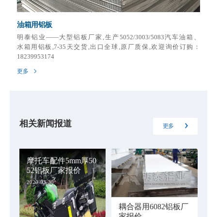
油箱用铝板
明泰铝业——大型铝板厂家,生产5052/3003/5083汽车油箱、
水箱用铝板,7-35天交货,出口全球,原厂质保,欢迎询价订购：
18239953174
更多
相关新闻报道
更多
摩托车配件5mm厚50
52铝板厂家报价
2020-03-30
耦合器用6082铝板厂
家报价