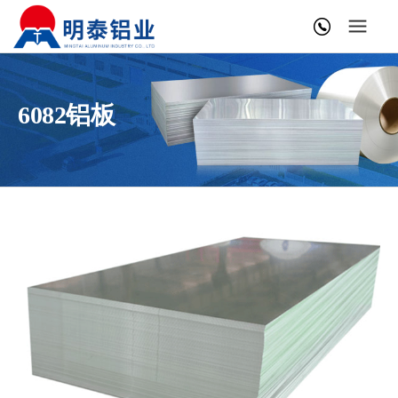
6082铝板